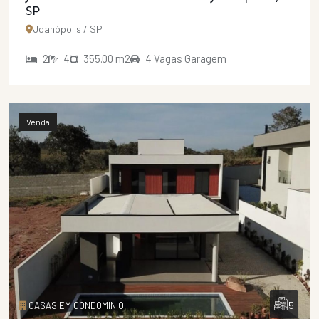
SP
Joanópolis / SP
2
4
355.00 m2
4 Vagas Garagem
Venda
5
CASAS EM CONDOMINIO