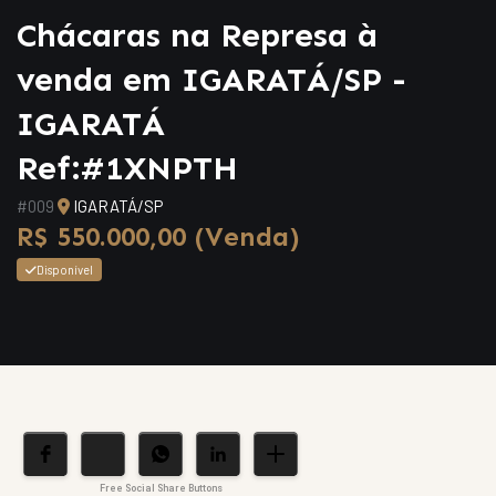
Chácaras na Represa à
venda em IGARATÁ/SP -
IGARATÁ
Ref:#1XNPTH
#009
IGARATÁ/SP
R$ 550.000,00 (Venda)
Disponível
Free Social Share Buttons