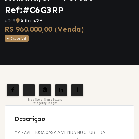
Ref:#C6G3RP
#009
Atibaia/SP
R$ 960.000,00 (Venda)
Disponível
Free Social Share Buttons
Widget by Elfsight
Descrição
MARAVILHOSA CASA À VENDA NO CLUBE DA